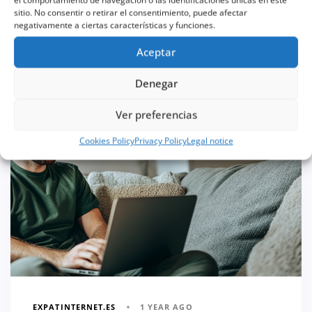
How to find cheap flights
sitio. No consentir o retirar el consentimiento, puede afectar
negativamente a ciertas características y funciones.
Aceptar
Denegar
AFFORDABLE FLIGHTS
Ver preferencias
Cookies Policy
Privacy Policy
Legal notice
1 YEAR AGO
EXPATINTERNET.ES