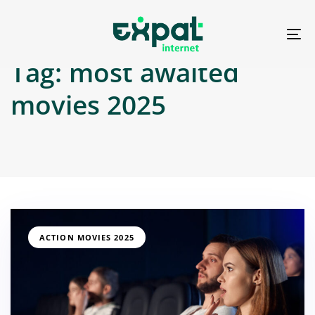
To
na
Tag: most awaited
movies 2025
ACTION MOVIES 2025