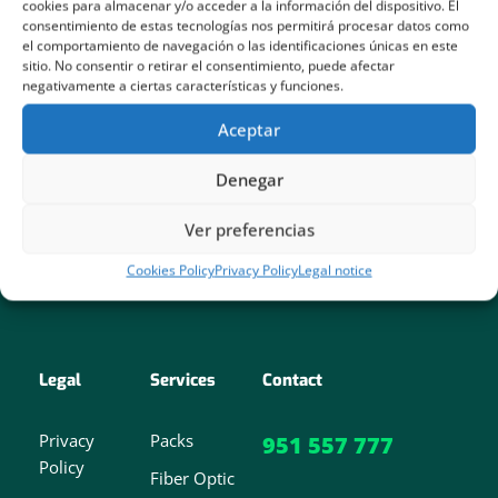
cookies para almacenar y/o acceder a la información del dispositivo. El
consentimiento de estas tecnologías nos permitirá procesar datos como
el comportamiento de navegación o las identificaciones únicas en este
sitio. No consentir o retirar el consentimiento, puede afectar
negativamente a ciertas características y funciones.
Aceptar
Denegar
For all your internet needs
Ver preferencias
Cookies Policy
Privacy Policy
Legal notice
Legal
Services
Contact
Privacy
Packs
951 557 777
Policy
Fiber Optic