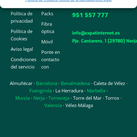
Política de
Packs
951 557 777
privacidad
Fibra
Política de
óptica
info@expatinternet.es
Cookies
Pje. Cantarero, 1 (29780) Nerj
Móvil
Aviso legal
Ponte en
Condiciones
contacto
del servicio
con
Almuñécar ·
Barcelona
·
Benalmádena
· Caleta de Vélez ·
Fuengirola
· La Herradura ·
Marbella
·
Murcia
·
Nerja
·
Torrevieja
· Torre del Mar · Torrox ·
Valencia
· Vélez-Málaga