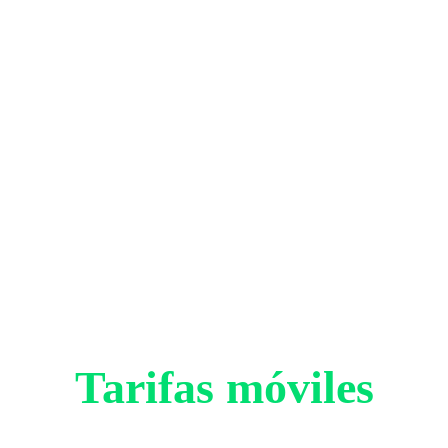
tarifas de móvil para
hablar con tu familia en el
extranjero
Tarifas móviles