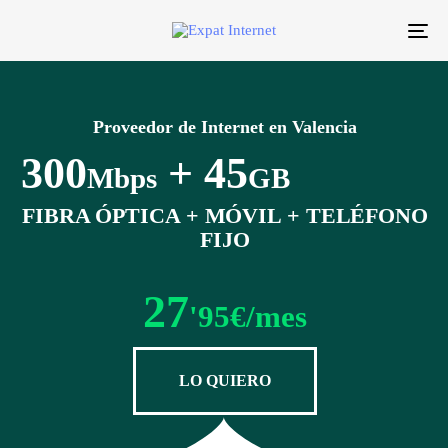
Tog
nav
Proveedor de Internet en Valencia
300
+ 45
Mbps
GB
FIBRA ÓPTICA + MÓVIL + TELÉFONO
FIJO
27
'95€/mes
LO QUIERO