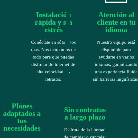
Instalación
Atención al
rápida y sin
cliente en tu
estrés
idioma
Conéctate en sólo unos
Nuestro equipo está
días. Nos ocupamos de
disponible para
todo para que puedas
ayudarte en varios
disfrutar de Internet de
idiomas, garantizando
alta velocidad sin
una experiencia fluida
retrasos.
sin barreras lingüísticas
Planes
Sin contratos
adaptados a
a largo plazo
tus
necesidades
Disfruta de la libertad
de cambiar o cancelar