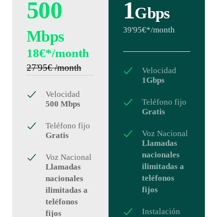
500
1
Gbps
39'95€*/month
Mbps
18€*/month
27'95€ /month
Velocidad
1Gbps
Velocidad
Teléfono fijo
500 Mbps
Gratis
Teléfono fijo
Voz Nacional
Gratis
Llamadas
nacionales
Voz Nacional
ilimitadas a
Llamadas
teléfonos
nacionales
fijos
ilimitadas a
teléfonos
Instalación
fijos